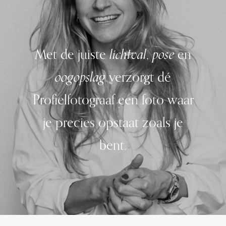
Met de juiste
lichtval
,
pose
en
oogopslag
verzorgt dé
Profielfotograaf een foto waar
je precies opstaat zoals je
bent.