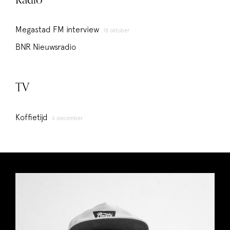
Radio
Megastad FM interview
18 oktober
BNR Nieuwsradio
TV
Koffietijd
6 december